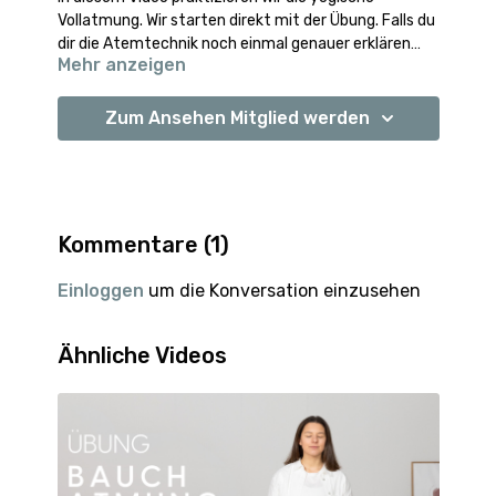
Vollatmung. Wir starten direkt mit der Übung. Falls du
dir die Atemtechnik noch einmal genauer erklären
Mehr anzeigen
lassen möchtest, dann schaue dir dieses
Video
an.
Zum Ansehen Mitglied werden
Kommentare (
1
)
Einloggen
um die Konversation einzusehen
Ähnliche Videos