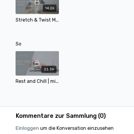
14:26
Stretch & Twist Morning Yoga | mit Mary | 14 Min
So
33:39
Rest and Chill | mit Tobi | 34 Min | Reignite your practice Tag 5
Kommentare zur Sammlung (
0
)
Einloggen
um die Konversation einzusehen