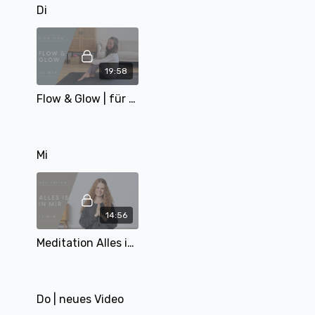
Di
19:58
Flow & Glow | für Anfänger*innen | 20 Min
Mi
14:56
Meditation Alles ist in mir | mit Mary | 15 Min
Do | neues Video