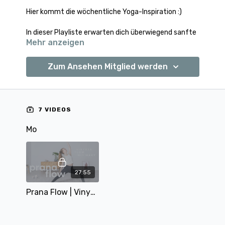
Hier kommt die wöchentliche Yoga-Inspiration :)
In dieser Playliste erwarten dich überwiegend sanfte
Mehr anzeigen
Einheiten, um zur Ruhe zu kommen.
Zum Ansehen Mitglied werden
7 VIDEOS
Mo
27:55
Prana Flow | Vinyasa Flow | 28 Min | mit Mary