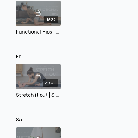
16:32
Functional Hips | slow flow | 16 min | mit Tobi
Fr
30:35
Stretch it out | Slow Flow | 30 min | mit Alina
Sa