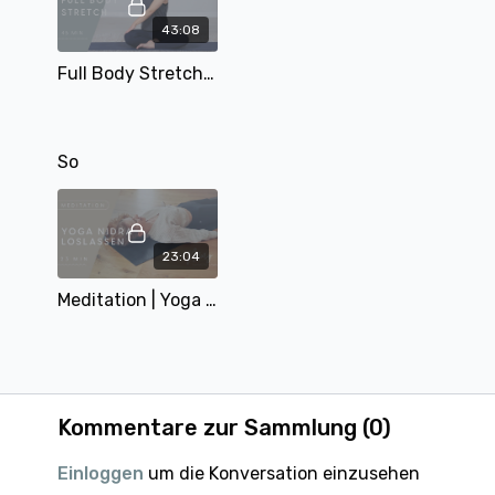
43:08
Full Body Stretch | Slow Flow | 45 Min | mit Alina
So
23:04
Meditation | Yoga Nidra - Loslassen | mit Mary | 23 Min
Kommentare zur Sammlung (
0
)
Einloggen
um die Konversation einzusehen