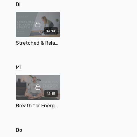
Di
14:14
Stretched & Relaxed Evening Stretch | Short Evening Serie mit Mary | 14 Min
Mi
12:15
Breath for Energy | Atemübung | 12 min | mit Tobi
Do