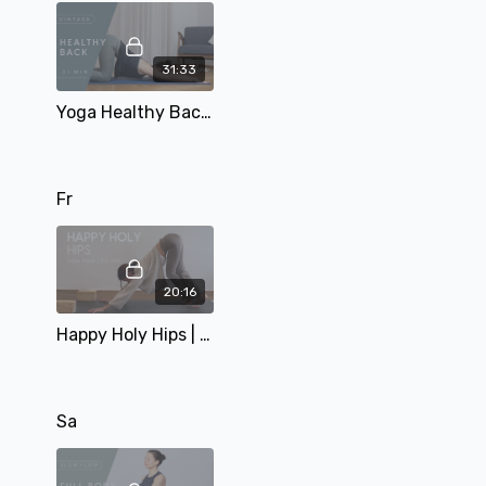
31:33
Yoga Healthy Back Flow | Rücken dehnen und stärken | 31 Min
Fr
20:16
Happy Holy Hips | Slow Flow | 20 min | mit Eva
Sa