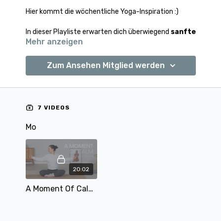
Hier kommt die wöchentliche Yoga-Inspiration :)
In dieser Playliste erwarten dich überwiegend
sanfte
Mehr anzeigen
Einheiten
, um zur Ruhe zu kommen sowie die ein
oder andere stärkende Einheit, um in Balance zu
bleiben :)
Zum Ansehen Mitglied werden
Auch für Anfänger:innen ist dieser Plan gut geeignet.
7 VIDEOS
Mo
20:02
A Moment Of Calm | Nacken & Schultern | 20 min | mit Alina