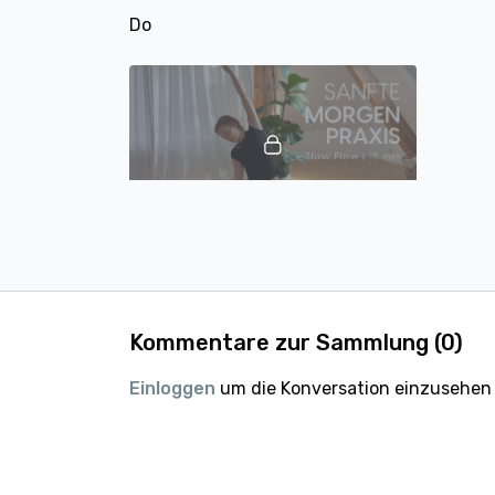
Do
16:08
Sanfte Morgenroutine fürs Nervensystem | 15 min | mit Matthäa
Fr
Kommentare zur Sammlung (
0
)
Einloggen
um die Konversation einzusehen
24:25