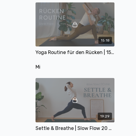
15:18
Yoga Routine für den Rücken | 15 min | mit Matthäa
Mi
19:29
Settle & Breathe | Slow Flow 20 min | mit Alina | Januar Yoga Journey 2026