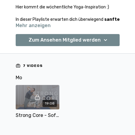
Hier kommt die wöchentliche Yoga-Inspiration :)
In dieser Playliste erwarten dich überwiegend
sanfte
Mehr anzeigen
Einheiten
, um zur Ruhe zu kommen sowie die ein
oder andere stärkende Einheit, um in Balance zu
bleiben :)
Zum Ansehen Mitglied werden
Auch für Anfänger:innen ist dieser Plan gut geeignet.
7 VIDEOS
Mo
19:08
Strong Core - Soft Mind | Bauch stärken und zur Ruhe kommen | mit Alina