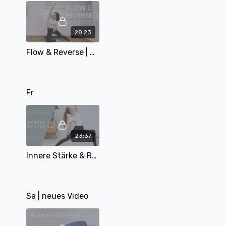
28:23
Flow & Reverse | 28 min | mit Pia
Fr
23:37
Innere Stärke & Regeneration | After Work Serie Teil 4 | mit Mary | 24 Min
Sa | neues Video