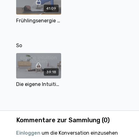
41:09
Frühlingsenergie | Slow Flow | 41 min | mit Eva
So
39:18
Die eigene Intuition stärken | Yin Yoga | 40 Min | mit Matthäa
Kommentare zur Sammlung (
0
)
Einloggen
um die Konversation einzusehen