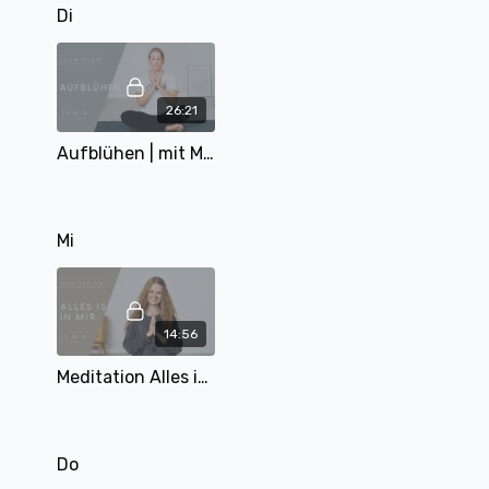
Di
26:21
Aufblühen | mit Miri | 26 Min | Loving Age Serie Teil 3
Mi
14:56
Meditation Alles ist in mir | mit Mary | 15 Min
Do