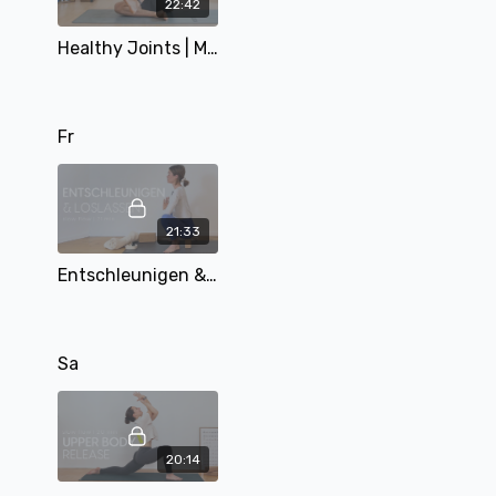
22:42
Healthy Joints | Move better to feel better | Mobility Serie Teil 1 | 23 Min | mit Tobi
Fr
21:33
Entschleunigen & Lolassen | 20 min | mit Eva
Sa
20:14