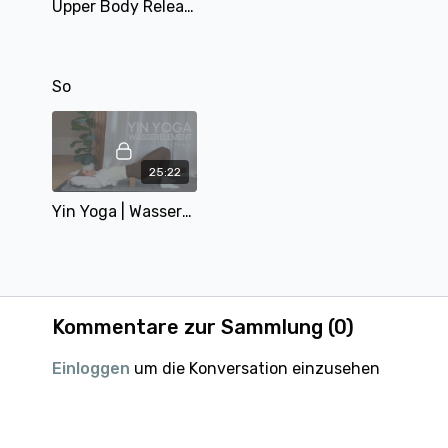
Upper Body Release | Slow Flow für Schultern, Brust & Rücken | 20 min | mit Alina
So
25:22
Yin Yoga | Wasserelement Niere & Blase | 25 min | mit Matthäa
Kommentare zur Sammlung (
0
)
Einloggen
um die Konversation einzusehen