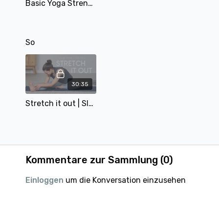
Basic Yoga Strength | Vinyasa | 25 min | mit Tobi
So
30:35
Stretch it out | Slow Flow | 30 min | mit Alina
Kommentare zur Sammlung (
0
)
Einloggen
um die Konversation einzusehen