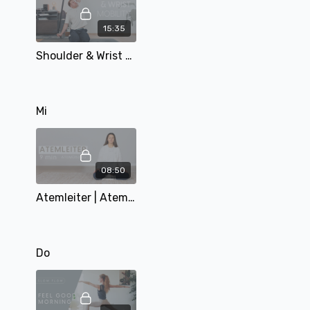
15:35
Shoulder & Wrist Mobility | 14 min | mit Tobi
Mi
08:50
Atemleiter | Atemübung | 9 min | mit Alina
Do