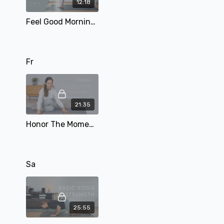
12:18
Feel Good Morning | Short Morning Tag 5 | mit Mary | 12 Min
Fr
21:35
Honor The Moment | Presence Tag 2 | 21 min | mit Pia
Sa
25:55