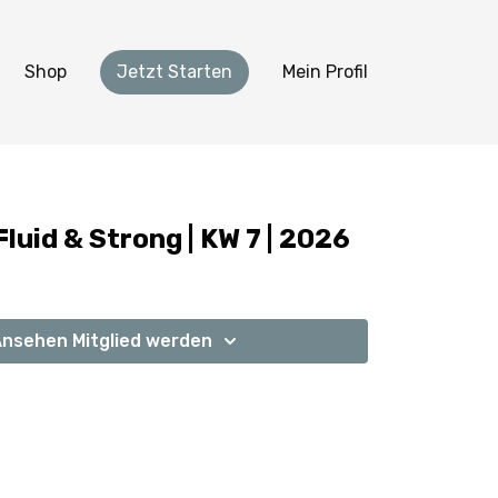
Shop
Jetzt Starten
Mein Profil
luid & Strong | KW 7 | 2026
nsehen Mitglied werden