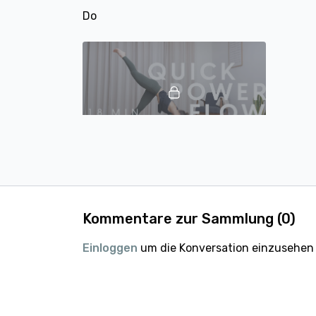
Do
18:16
Quick Power Flow - Yoga Flow für Motivation und gute Laune | mit Alina
Fr
Kommentare zur Sammlung (
0
)
Einloggen
um die Konversation einzusehen
24:49