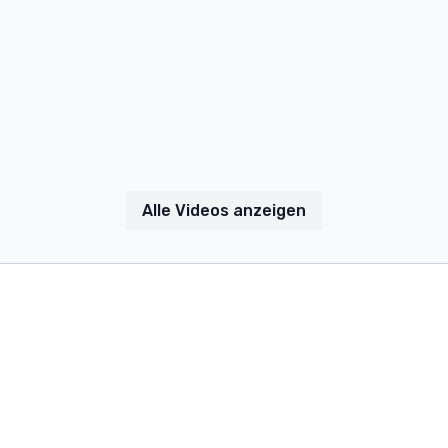
Alle Videos anzeigen