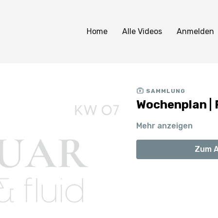
Home
Alle Videos
Anmelden
SAMMLUNG
Wochenplan | F
Mehr anzeigen
Zum A