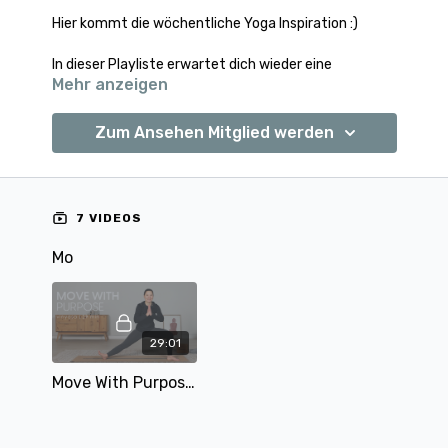
Hier kommt die wöchentliche Yoga Inspiration :)
In dieser Playliste erwartet dich wieder eine
Mehr anzeigen
Inspiration an
überwiegend bewegenden und
kraftvollen Yoga Einheiten
sowie als Ausgleich
auch die ein oder andere ruhigere Einheit.
Zum Ansehen Mitglied werden
7 VIDEOS
Mo
29:01
Move With Purpose | Vinyasa | 29 min | mit Alina