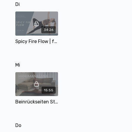
Di
34:26
Spicy Fire Flow | für den Core | Elementen Serie Teil 3| mit Sophie | 34 Min
Mi
15:55
Beinrückseiten Stretching Routine | Hanumanasana | 16 min | mit Matthäa
Do