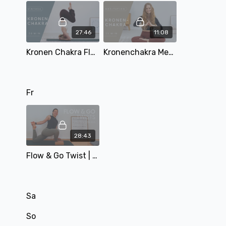
27:46
11:08
Kronen Chakra Flow | 28 Min | mit Matthäa
Kronenchakra Meditation | 11 Min | mit Mary
Fr
28:43
Flow & Go Twist | Vinyasa 28 min | mit Alina
Sa
So