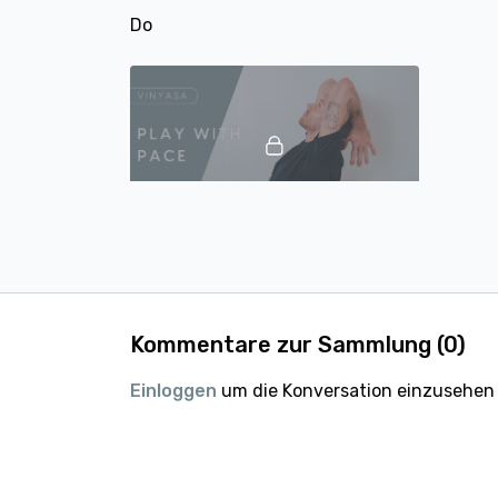
Do
31:26
Play With Pace | 30 Min | mit Tobi
Fr
Kommentare zur Sammlung (
0
)
Einloggen
um die Konversation einzusehen
14:41