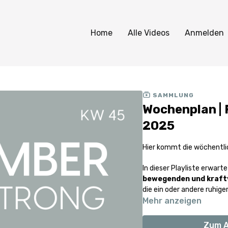
Home
Alle Videos
Anmelden
SAMMLUNG
Wochenplan | F
2025
Hier kommt die wöchentlic
In dieser Playliste erwarte
bewegenden und kraftv
die ein oder andere ruhiger
Mehr anzeigen
Zum A