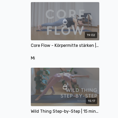
19:02
Core Flow - Körpermitte stärken | mit Alina
Mi
15:17
Wild Thing Step-by-Step | 15 min | mit Matthäa