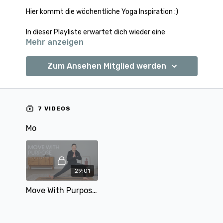
Hier kommt die wöchentliche Yoga Inspiration :)
In dieser Playliste erwartet dich wieder eine
Mehr anzeigen
Inspiration an
überwiegend bewegenden und
kraftvollen Yoga Einheiten
sowie als Ausgleich
auch die ein oder andere ruhigere Einheit.
Zum Ansehen Mitglied werden
7 VIDEOS
Mo
29:01
Move With Purpose | Vinyasa | 29 min | mit Alina