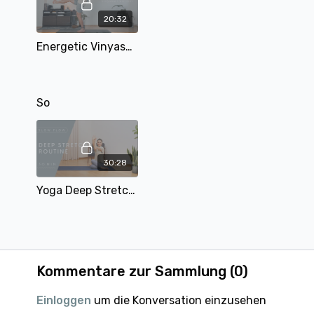
20:32
Energetic Vinyasa | 20 min | mit Tobi
So
30:28
Yoga Deep Stretch Routine | gesamten Körper dehnen und entspannen | 30 Min
Kommentare zur Sammlung (
0
)
Einloggen
um die Konversation einzusehen