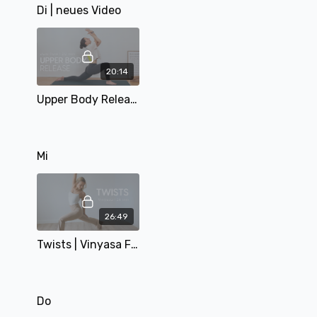
Di | neues Video
20:14
Upper Body Release | Slow Flow für Schultern, Brust & Rücken | 20 min | mit Alina
Mi
26:49
Twists | Vinyasa Flow | mit Matthäa | 26 min
Do