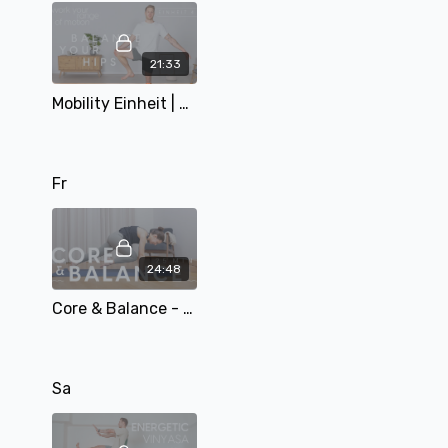
21:33
Mobility Einheit | balance your hips | 22 Min | mit Tobi
Fr
24:48
Core & Balance - Arme und Bauch stärken - Yoga für Balance und Fokus | mit Alina
Sa