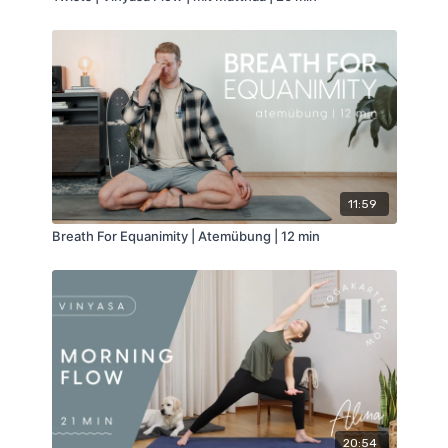
11:59
Breath For Equanimity | Atemübung | 12 min
20:54