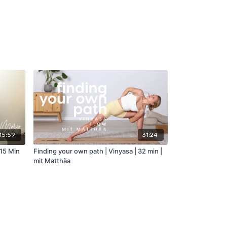
15:59
31:24
 15 Min
Finding your own path | Vinyasa | 32 min |
mit Matthäa