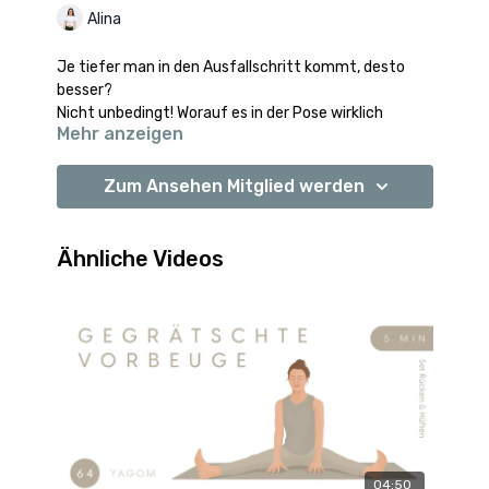
Alina
Je tiefer man in den Ausfallschritt kommt, desto
besser?
Nicht unbedingt! Worauf es in der Pose wirklich
Mehr anzeigen
ankommt, schauen wir uns in diesem Video an.
Das Video ist Teil der
Yoga Karten
. Mehr Infos zu den
Zum Ansehen Mitglied werden
Karten findest du hier.
Ähnliche Videos
04:50