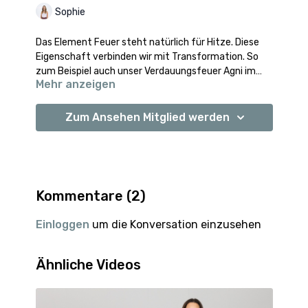
Sophie
Das Element Feuer steht natürlich für Hitze. Diese
Eigenschaft verbinden wir mit Transformation. So
zum Beispiel auch unser Verdauungsfeuer Agni im
Mehr anzeigen
Nabelbereich. Auf körperlicher Ebene fokussieren wir
uns im Feuer-Element auf die Körpermitte, also
Viel Freude mit der wärmenden und stärkenden
deinen Core.
Einheit.
Zum Ansehen Mitglied werden
Kommentare (
2
)
Einloggen
um die Konversation einzusehen
Ähnliche Videos