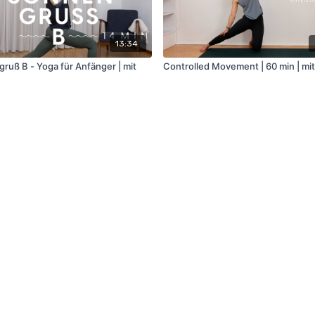
13:34
uß B - Yoga für Anfänger | mit
Controlled Movement | 60 min | mit