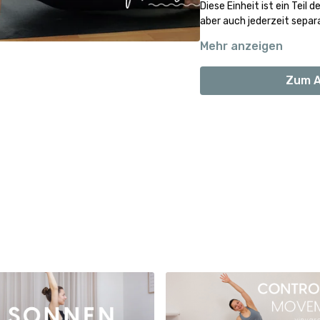
Diese Einheit ist ein Teil 
aber auch jederzeit separ
Mehr anzeigen
Ich wünsche dir einen sch
Namaste, deine Mary
Zum A