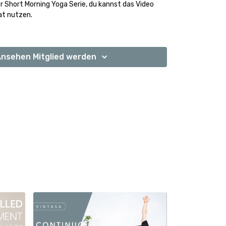
der Short Morning Yoga Serie, du kannst das Video
at nutzen.
önen Tag!
nsehen Mitglied werden