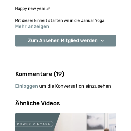
Happy new year 🎉
Mit dieser Einheit starten wir in die Januar Yoga
Mehr anzeigen
Journey 2025. Mit einem sanften und gleichzeitig
aktivierenden Flow möchten wir den ersten
Grundstein für unsere Journey setzen. Freu dich
Zum Ansehen Mitglied werden
auch auf inspirierende Intentionen, die dich durch die
nächsten Tage und Wochen begleiten können.
Viel Freude mit der Einheit <3
Kommentare (
19
)
Einloggen
um die Konversation einzusehen
Ähnliche Videos