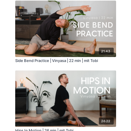
21:43
Side Bend Practice | Vinyasa | 22 min | mit Tobi
26:22
Hips In Motion | 26 min | mit Tobi