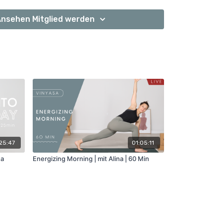
nsehen Mitglied werden
25:47
01:05:11
na
Energizing Morning | mit Alina | 60 Min