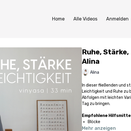
Home
Alle Videos
Anmelden
Ruhe, Stärke, 
Alina
Alina
In dieser fließenden und s
Leichtigkeit und Ruhe zu 
Abfolgen mit leichten Vari
Tag zu bringen.
Empfohlene Hilfsmitte
Blöcke
Mehr anzeigen