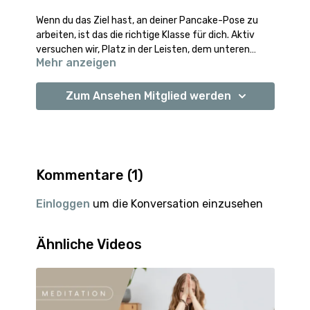
Wenn du das Ziel hast, an deiner Pancake-Pose zu
arbeiten, ist das die richtige Klasse für dich. Aktiv
versuchen wir, Platz in der Leisten, dem unteren
Mehr anzeigen
Rücken und in den Beinrückseiten zu schaffen, um die
Pose mit der Zeit erreichbarer für dich zu machen.
Zum Ansehen Mitglied werden
Kommentare (
1
)
Einloggen
um die Konversation einzusehen
Ähnliche Videos