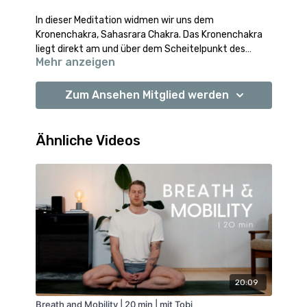
In dieser Meditation widmen wir uns dem
Kronenchakra, Sahasrara Chakra. Das Kronenchakra
liegt direkt am und über dem Scheitelpunkt des
Mehr anzeigen
Kopfes. Die Themen des Chakras sind
Namaste, deine Mary
Einheitsbewusstsein und die Verbindung des
Menschlichsein mit Spiritualität und Bewusstsein. Mit
➡️
Passende Spotify Playliste
Zum Ansehen Mitglied werden
einer Visualisierung, stärkenden Affirmationen und
einem passenden Mudra öffnen wir das Kronenchakra
und manifestieren die mit ihm verbundenen
Ähnliche Videos
Qualitäten.
20:09
Breath and Mobility | 20 min | mit Tobi