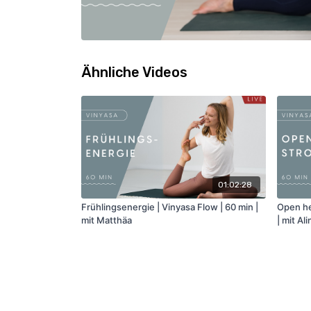
Ähnliche Videos
01:02:28
Frühlingsenergie | Vinyasa Flow | 60 min |
Open hea
mit Matthäa
| mit Ali