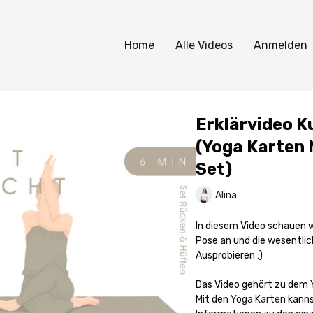
Home
Alle Videos
Anmelden
Erklärvideo K
(Yoga Karten 
Set)
Alina
In diesem Video schauen w
Pose an und die wesentli
Ausprobieren :)
Das Video gehört zu dem 
Mit den
Yoga Karten
kanns