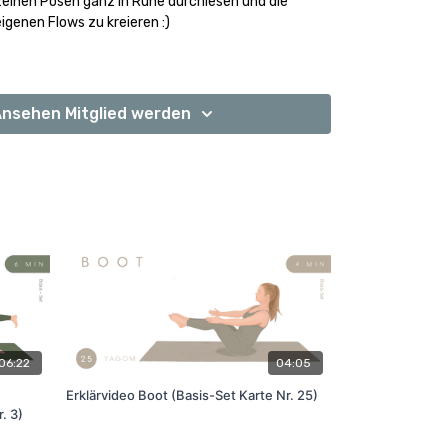
elnen Posen ganz in Ruhe durchlesen und die
igenen Flows zu kreieren :)
nsehen Mitglied werden
06:22
04:05
Erklärvideo Boot (Basis-Set Karte Nr. 25)
. 3)