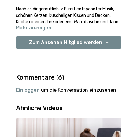
Mach es dir gemütlich, z.B. mit entspannter Musik,
schönen Kerzen, kuscheligen Kissen und Decken.
Koche dir einen Tee oder eine Wärmflasche und dann
Mehr anzeigen
genießen wir zusammen sanfte Dehnungen
Ich wünsche dir einen schönen Abend und eine
kombiniert mit der tiefen Atmung. Du kannst dieses
erholsame Nacht.
Video auch direkt im Bett machen und danach
Namaste, deine Mary
Zum Ansehen Mitglied werden
entspannt einschlafen.
Kommentare (
6
)
Einloggen
um die Konversation einzusehen
Ähnliche Videos