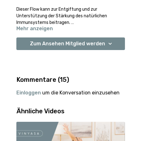
Dieser Flow kann zur Entgiftung und zur
Unterstützung der Stärkung des natürlichen
Immunsystems beitragen.
Mehr anzeigen
Wir starten unsere Praxis mit der Atemübung
Kapalabhati, auch die Feueratmung genannt, die
aktiv Körper und Geist reinigt und entschlackt.
Zum Ansehen Mitglied werden
Danach fließen wir zusammen durch einige Asanas
kombiniert mit Drehhaltungen, die die Organe beim
Abtransport von Toxinen unterstützen können.
Gewinne durch die Praxis neue Energie, Schwung und
Konzentrationskraft.
Kommentare (
15
)
Viel Freude!
Namaste, deine Mary
Einloggen
um die Konversation einzusehen
Ähnliche Videos