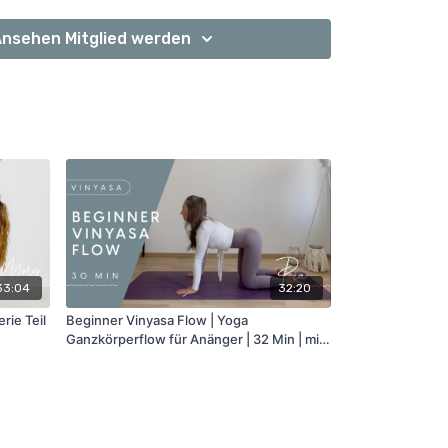
nsehen Mitglied werden
33:04
32:20
erie Teil
Beginner Vinyasa Flow | Yoga
Ganzkörperflow für Anänger | 32 Min | mit
Pia