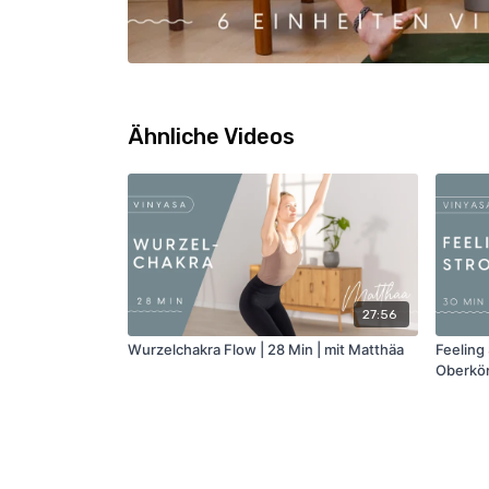
Ähnliche Videos
27:56
Wurzelchakra Flow | 28 Min | mit Matthäa
Feeling
Oberkörp