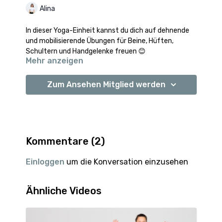
Alina
In dieser Yoga-Einheit kannst du dich auf dehnende
und mobilisierende Übungen für Beine, Hüften,
Schultern und Handgelenke freuen 😊
Mehr anzeigen
Ich wünsche dir viel Spaß und vor allem auch
Entspannung!
Zum Ansehen Mitglied werden
Kommentare (
2
)
Einloggen
um die Konversation einzusehen
Ähnliche Videos