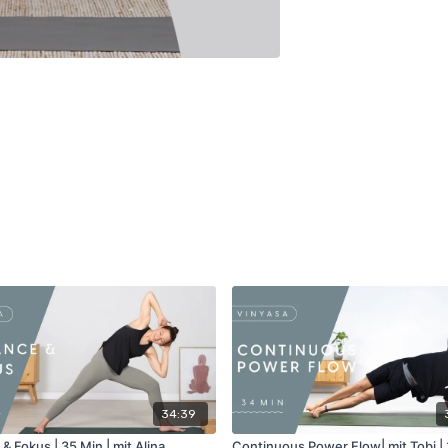
34:39
& Fokus | 35 Min | mit Alina
Continuous Power Flow| mit Tobi | 