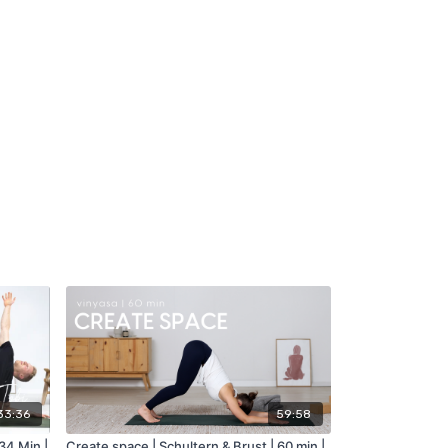
33:36
59:58
34 Min |
Create space | Schultern & Brust | 60 min |