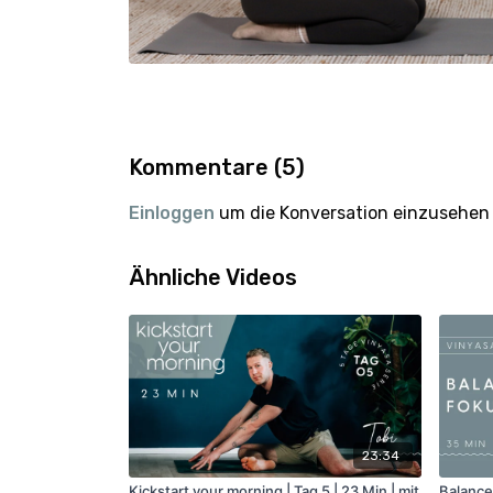
Kommentare (
5
)
Einloggen
um die Konversation einzusehen
Ähnliche Videos
23:34
Kickstart your morning | Tag 5 | 23 Min | mit
Balance 