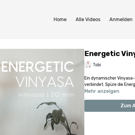
Home
Alle Videos
Anmelden
Energetic Viny
Tobi
Ein dynamischer Vinyasa-
verbindet. Spüre die Energ
Mehr anzeigen
Zum A