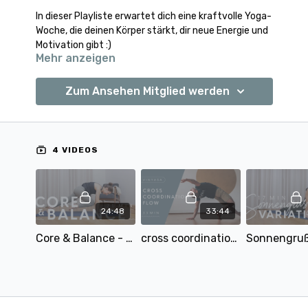
In dieser Playliste erwartet dich eine kraftvolle Yoga-
Woche, die deinen Körper stärkt, dir neue Energie und
Motivation gibt :)
Mehr anzeigen
Die Entspannung und ruhige dehnende Haltungen
kommen dabei natürlich nicht zu kurz :)
Zum Ansehen Mitglied werden
Ganz viel Freude mit der Playliste!
4 VIDEOS
24:48
33:44
Core & Balance - Arme und Bauch stärken - Yoga für Balance und Fokus | mit Alina
cross coordination flow | mit Tobi | 33 Min