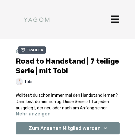
Trailer
SAMMLUNG
Road to Handstand | 7 teilige
Serie | mit Tobi
Tobi
Wolltest du schon immer mal den Handstand lernen?
Dann bist du hier richtig. Diese Serie ist für jeden
ausgelegt, der neu oder nach am Anfang seiner
Mehr anzeigen
Handstandreise ist. Die Klassen sind kurz und auf den
Punkt, sodass du sie problemlos in deine eigene Praxis
und deinen Tag integrieren kannst.
Zum Ansehen Mitglied werden