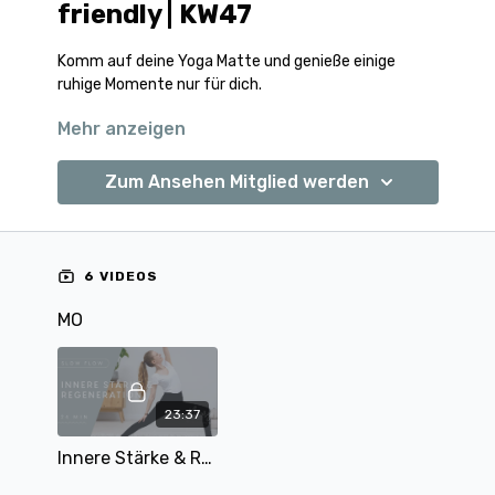
friendly | KW47
Komm auf deine Yoga Matte und genieße einige
ruhige Momente nur für dich.
Mehr anzeigen
Die Playliste ist ideal für dich,
wenn du gerne ruhigere und sanftere Einheiten
magst
Zum Ansehen Mitglied werden
und/ oder gerade mit Yoga angefangen hast.
Die passende Übersicht zum Herunterladen findet ihr
unter dieser Beschreibung bei
6 VIDEOS
"Downloads/Ressourcen"
MO
23:37
Innere Stärke & Regeneration | After Work Serie Teil 4 | mit Mary | 24 Min