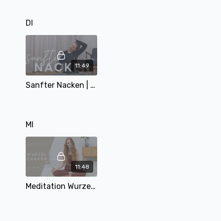
DI
11:49
Sanfter Nacken | Yoga im Sitzen | Nacken und Schultern dehnen | mit Alina
MI
11:48
Meditation Wurzelchakra | Chakren Serie | mit Mary | 12 Min