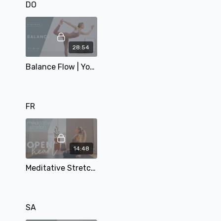
DO
28:54
Balance Flow | Yoga Karten Flow | mit Matthäa | 29 Min
FR
14:48
Meditative Stretch Tag 3 | Open Heart | mit Mary | 15 Min
SA