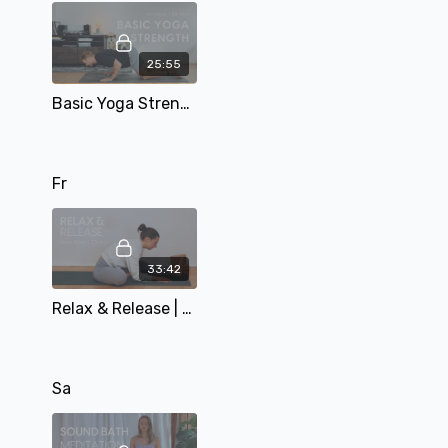
25:55
Basic Yoga Strength | Vinyasa | 25 min | mit Tobi
Fr
33:42
Relax & Release | 33 min | mit Alina
Sa