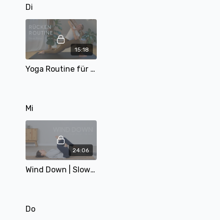
Di
15:18
Yoga Routine für den Rücken | 15 min | mit Matthäa
Mi
24:06
Wind Down | Slow Flow | 24 min | mit Alina
Do