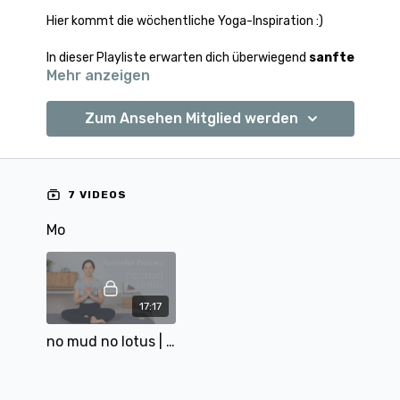
Hier kommt die wöchentliche Yoga-Inspiration :)
In dieser Playliste erwarten dich überwiegend
sanfte
Mehr anzeigen
Einheiten
, um zur Ruhe zu kommen sowie die ein
oder andere stärkende Einheit, um in Balance zu
bleiben :)
Zum Ansehen Mitglied werden
Auch für Anfänger:innen ist dieser Plan gut geeignet.
7 VIDEOS
Mo
17:17
no mud no lotus | Presence Tag 8 | 17 min | mit Pia