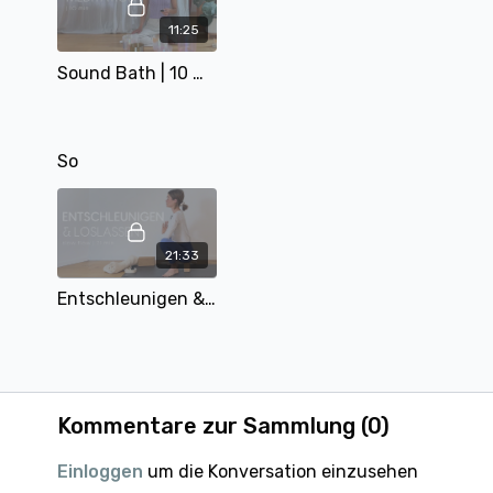
11:25
Sound Bath | 10 min | mit Matthäa
So
21:33
Entschleunigen & Lolassen | 20 min | mit Eva
Kommentare zur Sammlung (
0
)
Einloggen
um die Konversation einzusehen