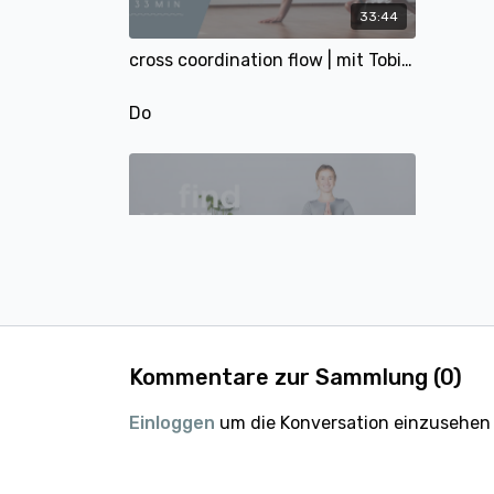
33:44
cross coordination flow | mit Tobi | 33 Min
Do
28:39
Find your Balance | Vinyasa Flow | 29 Min | mit Sophie
Kommentare zur Sammlung (
0
)
Fr
Einloggen
um die Konversation einzusehen