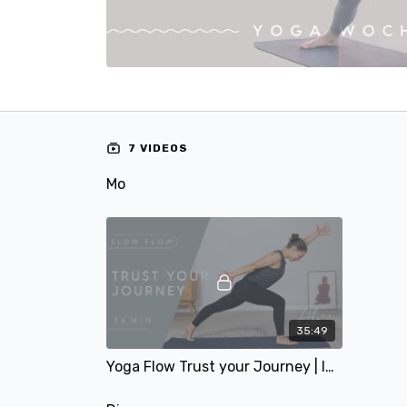
7 VIDEOS
Mo
35:49
Yoga Flow Trust your Journey | langsamer und stärkender Flow | 36 Min | mit Alina