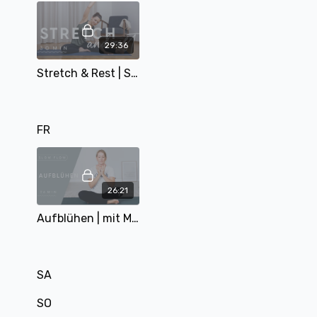
29:36
Stretch & Rest | Schultern, Rücken und Hüften dehnen | mit Alina | 30 Min | Tag 16 - JYJ
FR
26:21
Aufblühen | mit Miri | 26 Min | Loving Age Serie Teil 3
SA
SO