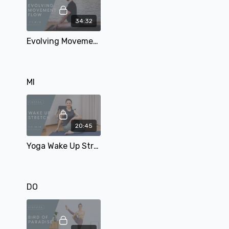
34:32
Evolving Movement Flow | 35 Min | mit Tobi
MI
20:45
Yoga Wake Up Stretch | Morgenroutine | 20 Min | mit Alina
DO