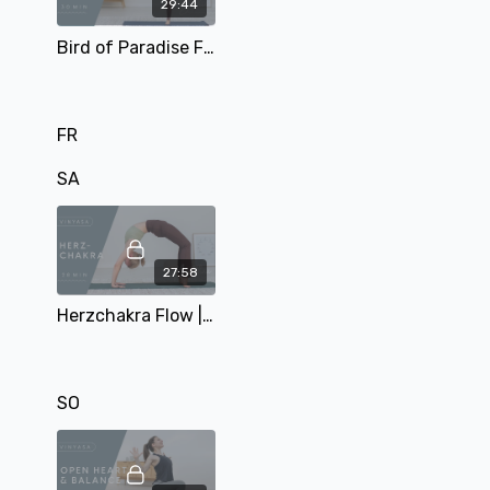
29:44
Bird of Paradise Flow | Teil 3 | 30 Min | mit Sophie
FR
SA
27:58
Herzchakra Flow | mit Matthäa | 28 Min
SO