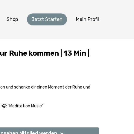
Shop
Jetzt Starten
Mein Profil
ur Ruhe kommen | 13 Min |
ion und schenke dir einen Moment der Ruhe und
▸ Passende Musik Playliste 🎧: "
Meditation Music
"
nsehen Mitglied werden