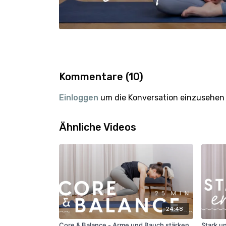
Kommentare (
10
)
Einloggen
um die Konversation einzusehen
Ähnliche Videos
24:48
Core & Balance - Arme und Bauch stärken
Stark u