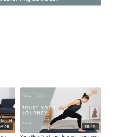
29:08
35:49
ken
Yoga Flow Trust your Journey | langsamer