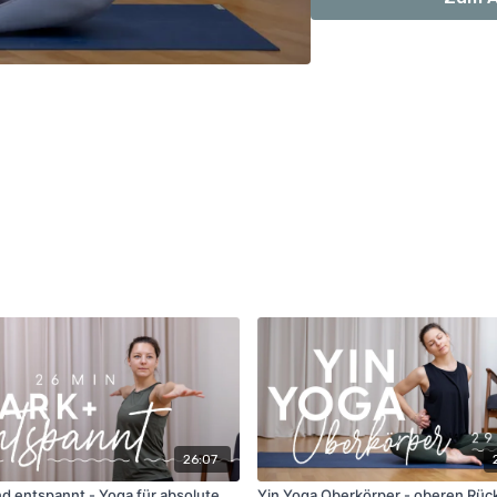
26:07
nd entspannt - Yoga für absolute
Yin Yoga Oberkörper - oberen Rüc