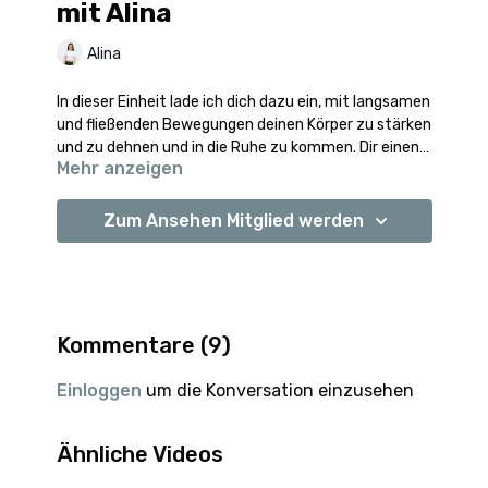
mit Alina
Alina
In dieser Einheit lade ich dich dazu ein, mit langsamen
und fließenden Bewegungen deinen Körper zu stärken
und zu dehnen und in die Ruhe zu kommen. Dir einen
Mehr anzeigen
Moment Zeit für dich zu nehmen.
Körperlich liegt der Fokus auf einem beweglichen und
starken Oberkörper.
Zum Ansehen Mitglied werden
Durch die langsameren Bewegungen eignet sich die
Einheit besonders auch für Yoga Anfänger:innen.
Viel Freude mit dem Video :)
Kommentare (
9
)
Einloggen
um die Konversation einzusehen
Ähnliche Videos