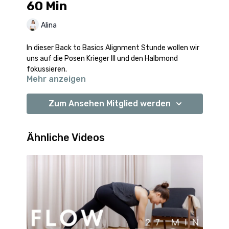
60 Min
Alina
In dieser Back to Basics Alignment Stunde wollen wir
uns auf die Posen Krieger III und den Halbmond
fokussieren.
Mehr anzeigen
Gehen Stück für Stück in die Haltungen und schauen
uns Details an, auf die wir achten können, um uns in
Zum Ansehen Mitglied werden
den Posen sicher zu fühlen.
Die Einheit ist für alle Level geeignet.
Ähnliche Videos
Wenn ihr noch mehr zu den Posen erfahren wollt,
dann schaut euch auch gerne mal die passenden
Erklärvideos an.
->
Erklärvideo Krieger III
->
Erklärvideo Halbmond