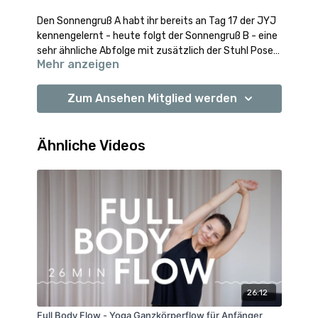
Den Sonnengruß A habt ihr bereits an Tag 17 der JYJ
kennengelernt - heute folgt der Sonnengruß B - eine
sehr ähnliche Abfolge mit zusätzlich der Stuhl Pose
Mehr anzeigen
und dem Krieger 1/ Ausfallschritt. Die Abfolge wärmt
den gesamten Körper auf und schenkt neue Kraft
Viel Freude mit dem Video!
und Energie. Perfekt als Morgenroutine oder als kurze
Zum Ansehen Mitglied werden
Einheit für zwischendurch 😊
Ähnliche Videos
26:12
Full Body Flow - Yoga Ganzkörperflow für Anfänger