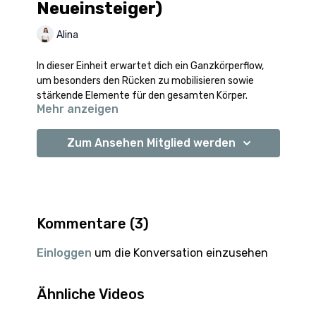
Neueinsteiger)
Alina
In dieser Einheit erwartet dich ein Ganzkörperflow,
um besonders den Rücken zu mobilisieren sowie
stärkende Elemente für den gesamten Körper.
Mehr anzeigen
Die Entspannung kommt wie immer nicht zu kurz :-)
Viel Freude mit der Einheit!
Zum Ansehen Mitglied werden
Kommentare (
3
)
Einloggen
um die Konversation einzusehen
Ähnliche Videos