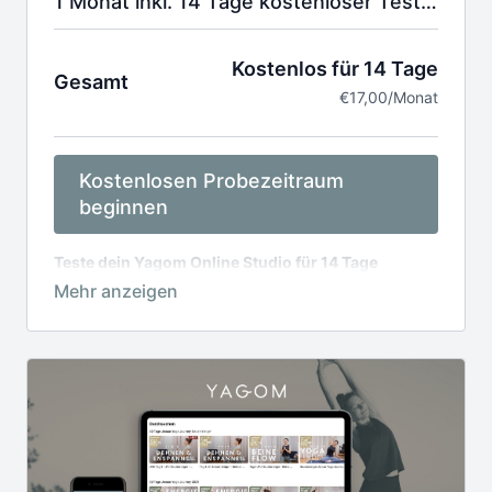
1 Monat inkl. 14 Tage kostenloser Testphase
Kostenlos für 14 Tage
Gesamt
€17,00/Monat
Kostenlosen Probezeitraum
beginnen
Teste dein Yagom Online Studio für 14 Tage
kostenlos. Jederzeit kündbar.
Danach 17,00€ /
monatliche Abrechnung.
Deine Kreditkarte wird erst nach der Probelaufzeit
belastet.