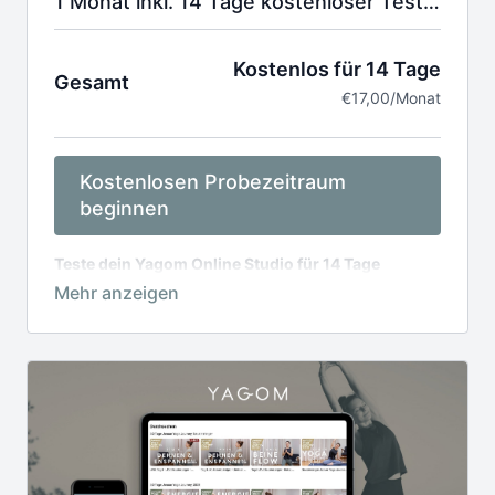
1 Monat inkl. 14 Tage kostenloser Testphase
Kostenlos für 14 Tage
Gesamt
€17,00/Monat
Kostenlosen Probezeitraum
beginnen
Teste dein Yagom Online Studio für 14 Tage
kostenlos. Jederzeit kündbar.
Danach 17,00€ /
monatliche Abrechnung.
Deine Kreditkarte wird erst nach der Probelaufzeit
belastet.