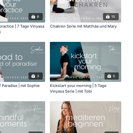
8
15
practice | 7 Tage Vinyasa
Chakren Serie mit Matthäa und Mary
i
3
5
f Paradise | mit Sophie
Kickstart your morning | 5 Tage
Vinyasa Serie | mit Tobi