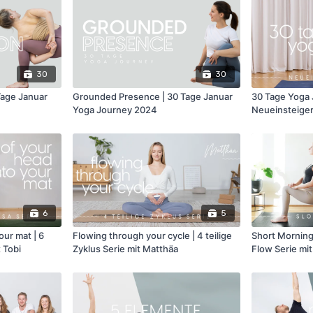
30
30
Tage Januar
Grounded Presence | 30 Tage Januar
30 Tage Yoga 
Yoga Journey 2024
Neueinsteige
6
5
our mat | 6
Flowing through your cycle | 4 teilige
Short Morning
t Tobi
Zyklus Serie mit Matthäa
Flow Serie mi