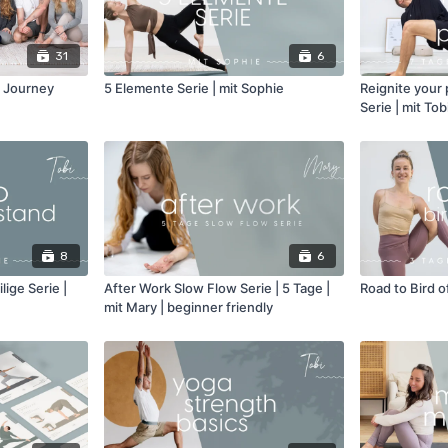
31
6
a Journey
5 Elemente Serie | mit Sophie
Reignite your 
Serie | mit Tob
8
6
lige Serie |
After Work Slow Flow Serie | 5 Tage |
Road to Bird o
mit Mary | beginner friendly