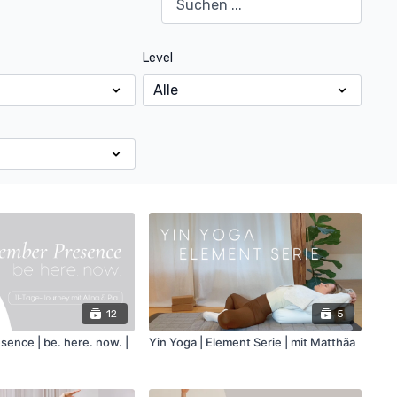
Level
12
5
ence | be. here. now. |
Yin Yoga | Element Serie | mit Matthäa