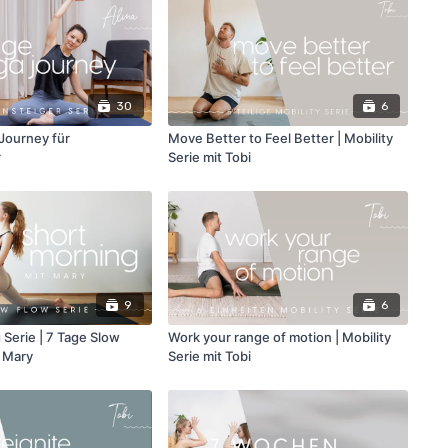
30
6
Journey für
Move Better to Feel Better | Mobility
r
Serie mit Tobi
9
6
 Serie | 7 Tage Slow
Work your range of motion | Mobility
t Mary
Serie mit Tobi