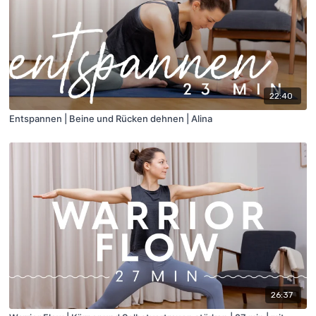
22:40
Entspannen | Beine und Rücken dehnen | Alina
26:37