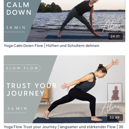
24:31
Yoga Calm Down Flow | Hüften und Schultern dehnen
35:49
Yoga Flow Trust your Journey | langsamer und stärkender Flow | 36