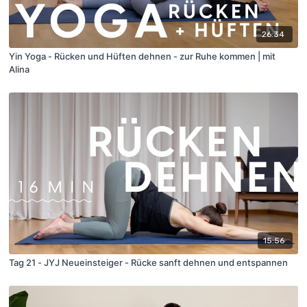
26:34
Yin Yoga - Rücken und Hüften dehnen - zur Ruhe kommen | mit
Alina
15:56
Tag 21 - JYJ Neueinsteiger - Rücke sanft dehnen und entspannen