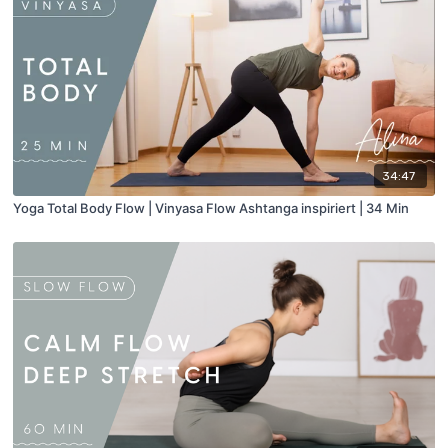
34:47
Yoga Total Body Flow | Vinyasa Flow Ashtanga inspiriert | 34 Min