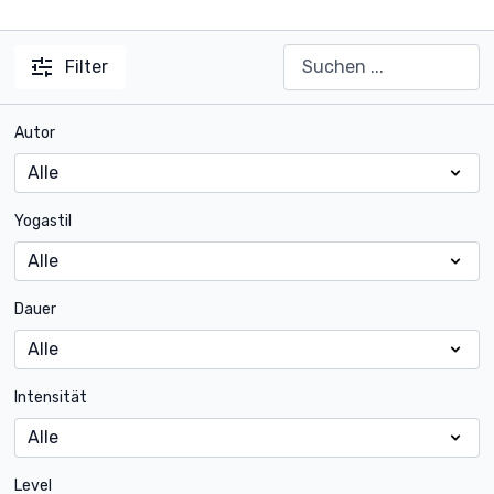
Filter
Autor
Yogastil
Dauer
Intensität
Level