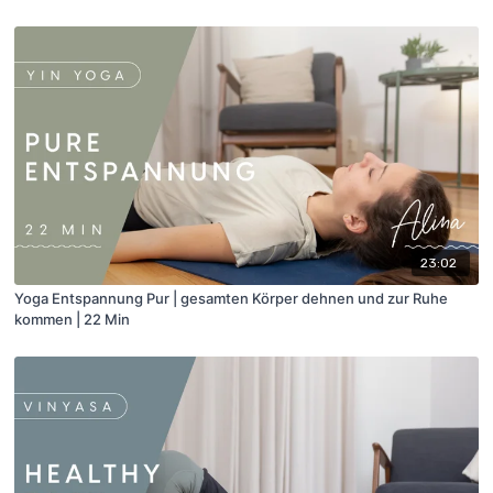
23:02
Yoga Entspannung Pur | gesamten Körper dehnen und zur Ruhe
kommen | 22 Min