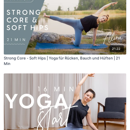
21:22
Strong Core - Soft Hips | Yoga für Rücken, Bauch und Hüften | 21
Min