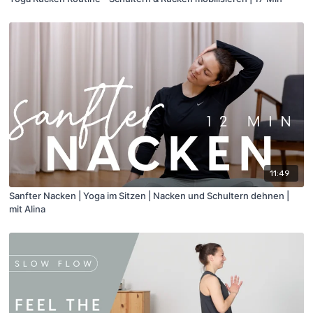
11:49
Sanfter Nacken | Yoga im Sitzen | Nacken und Schultern dehnen |
mit Alina