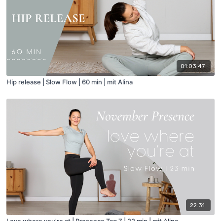
01:03:47
Hip release | Slow Flow | 60 min | mit Alina
22:31