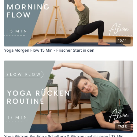
15:14
Yoga Morgen Flow 15 Min - Frischer Start in den
17:35
Yoga Rücken Routine - Schultern & Rücken mobilisieren | 17 Min