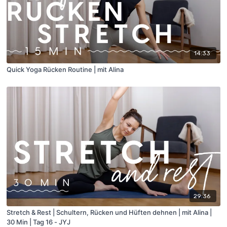
14:33
Quick Yoga Rücken Routine | mit Alina
29:36
Stretch & Rest | Schultern, Rücken und Hüften dehnen | mit Alina |
30 Min | Tag 16 - JYJ