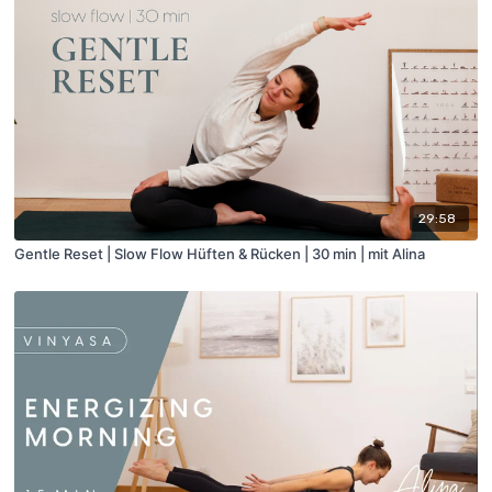
29:58
Gentle Reset | Slow Flow Hüften & Rücken | 30 min | mit Alina