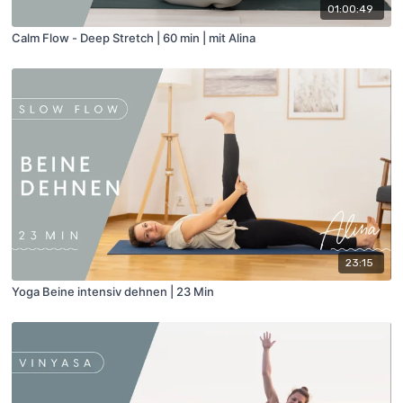
01:00:49
Calm Flow - Deep Stretch | 60 min | mit Alina
23:15
Yoga Beine intensiv dehnen | 23 Min