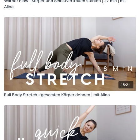
Warrior Flow | Körper und Selbstvertrauen stärken | 27 min | mit
Alina
18:21
Full Body Stretch - gesamten Körper dehnen | mit Alina