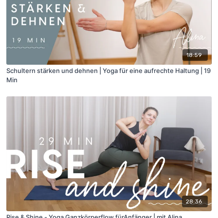
18:59
Schultern stärken und dehnen | Yoga für eine aufrechte Haltung | 19
Min
28:36
Rise & Shine - Yoga Ganzkörperflow fürAnfänger | mit Alina