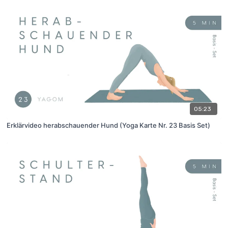
05:23
Erklärvideo herabschauender Hund (Yoga Karte Nr. 23 Basis Set)